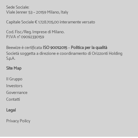
Sede Sociale:
Viale Jenner 53 – 20159 Milano, Italy
Capitale Sociale € 1.728.705,00 interamente versato
Cod. Fisc./Reg. Imprese di Milano.
P.IVA n° 09092330159
Beewize è certificata
ISO 9001:2015
–
Politica per la qualità
Società soggetta a direzione e coordinamento di Orizzonti Holding
S.p.A.
Site Map
Il Gruppo
Investors
Governance
Contatti
Legal
Privacy Policy