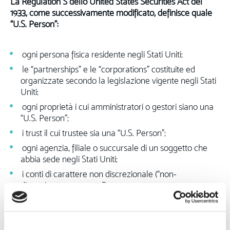
La Regulation S dello United States Securities Act del
1933, come successivamente modificato, definisce quale
“U.S. Person”:
ogni persona fisica residente negli Stati Uniti;
le “partnerships” e le “corporations” costituite ed
organizzate secondo la legislazione vigente negli Stati
Uniti;
ogni proprietà i cui amministratori o gestori siano una
“U.S. Person”;
i trust il cui trustee sia una “U.S. Person”;
ogni agenzia, filiale o succursale di un soggetto che
abbia sede negli Stati Uniti;
i conti di carattere non discrezionale (“non-
discretionary accounts”);
altri conti simili (eccetto proprietà o trust), gestiti o
amministrati fiduciariamente per conto o a beneficio di
una “U.S. Person”;