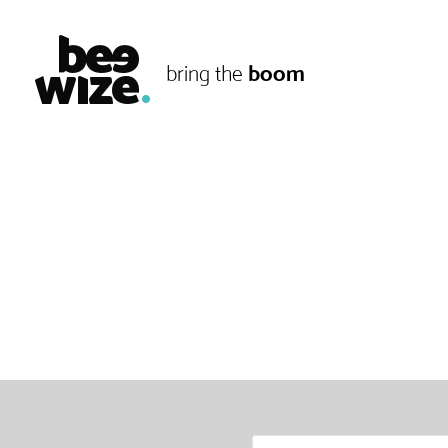
boom
bring the