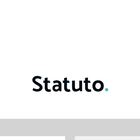
Statuto
.