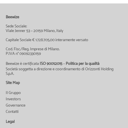
Beewize
Sede Sociale:
Viale Jenner 53 – 20159 Milano, Italy
Capitale Sociale € 1.728.705,00 interamente versato
Cod. Fisc./Reg. Imprese di Milano.
P.IVA n° 09092330159
Beewize è certificata
ISO 9001:2015
–
Politica per la qualità
Società soggetta a direzione e coordinamento di Orizzonti Holding
S.p.A.
Site Map
Il Gruppo
Investors
Governance
Contatti
Legal