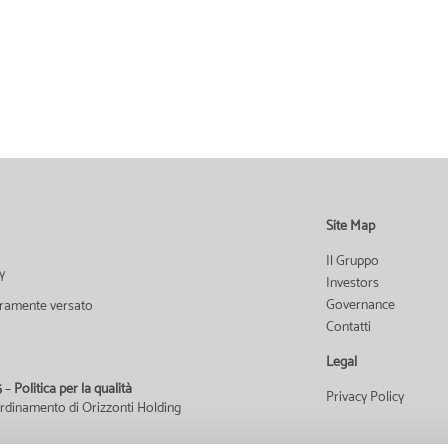
Site Map
Il Gruppo
y
Investors
Governance
teramente versato
Contatti
Legal
5
–
Politica per la qualità
Privacy Policy
ordinamento di Orizzonti Holding