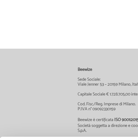
Beewize
Sede Sociale:
Viale Jenner 53 – 20159 Milano, Ital
Capitale Sociale € 1.728.705,00 in
Cod. Fisc./Reg. Imprese di Milano.
P.IVA n° 09092330159
Beewize è certificata
ISO 9001:201
Società soggetta a direzione e co
S.p.A.