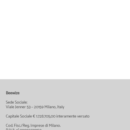
Beewize
Sede Sociale:
Viale Jenner 53 – 20159 Milano, Italy
Capitale Sociale € 1.728.705,00 interamente versato
Cod. Fisc./Reg. Imprese di Milano.