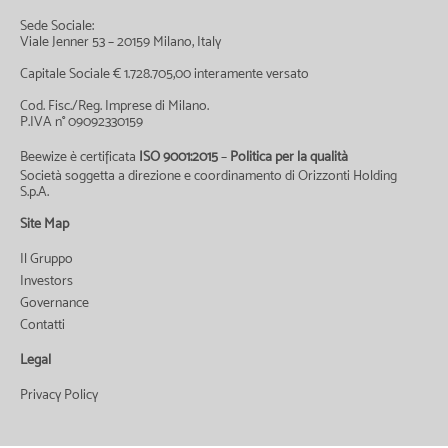
Sede Sociale:
Viale Jenner 53 – 20159 Milano, Italy
Capitale Sociale € 1.728.705,00 interamente versato
Cod. Fisc./Reg. Imprese di Milano.
P.IVA n° 09092330159
Beewize è certificata
ISO 9001:2015
–
Politica per la qualità
Società soggetta a direzione e coordinamento di Orizzonti Holding
S.p.A.
Site Map
Il Gruppo
Investors
Governance
Contatti
Legal
Privacy Policy